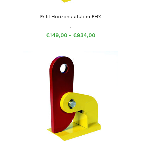
Estil Horizontaalklem FHX
,
Prijsklasse:
€
149,00
-
€
934,00
€149,00
tot
€934,00