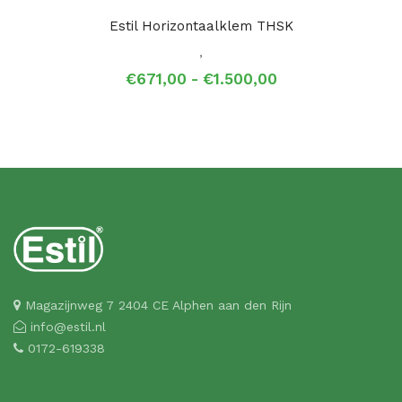
Estil Horizontaalklem THSK
,
Prijsklasse:
€
671,00
-
€
1.500,00
€671,00
tot
€1.500,00
Magazijnweg 7 2404 CE Alphen aan den Rijn
info@estil.nl
0172-619338