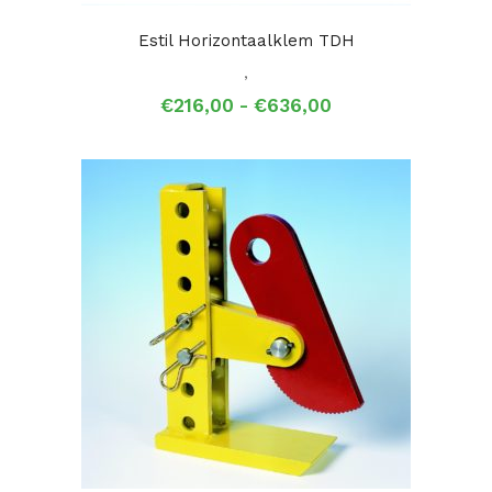
Estil Horizontaalklem TDH
,
Prijsklasse:
€
216,00
-
€
636,00
€216,00
tot
€636,00