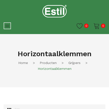
0
0
Je winkelwagen is momenteel
leeg.
Horizontaalklemmen
Home
>
Producten
>
Grijpers
>
Horizontaalklemmen