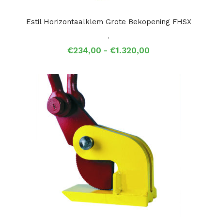
Estil Horizontaalklem Grote Bekopening FHSX
,
Prijsklasse:
€
234,00
-
€
1.320,00
€234,00
tot
€1.320,00