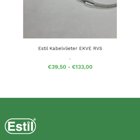
Estil Kabelvlieter EKVE RVS
,
Prijsklasse:
€
39,50
-
€
133,00
€39,50
tot
€133,00