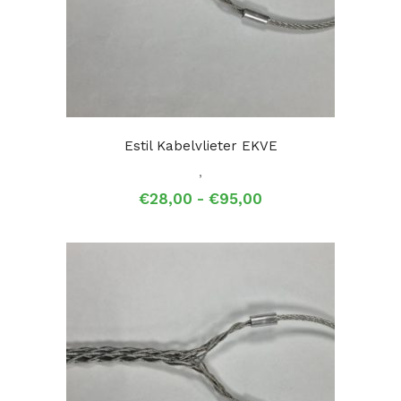
Estil Kabelvlieter EKVE
,
Prijsklasse:
€
28,00
-
€
95,00
€28,00
tot
€95,00