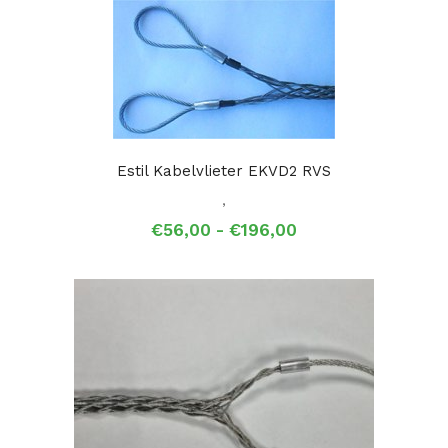
€140,00
Estil Kabelvlieter EKVD2 RVS
,
Prijsklasse:
€
56,00
-
€
196,00
€56,00
tot
€196,00