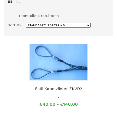
Toont alle 4 resultaten
Sort By :
Estil Kabelvlieter EKVD2
,
Prijsklasse:
€
40,00
-
€
140,00
€40,00
tot