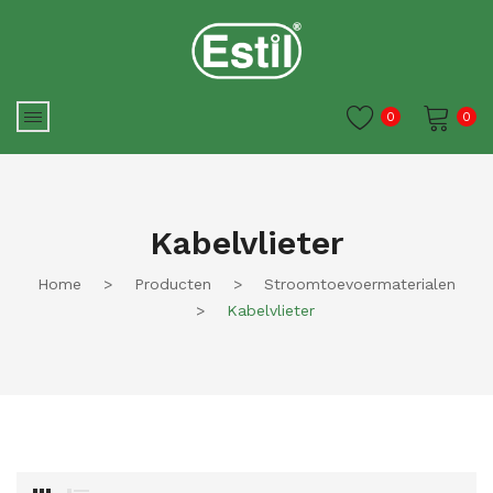
0
0
Je winkelwagen is momenteel
leeg.
Kabelvlieter
Home
>
Producten
>
Stroomtoevoermaterialen
>
Kabelvlieter