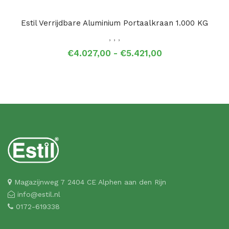
Estil Verrijdbare Aluminium Portaalkraan 1.000 KG
,
,
,
Prijsklasse:
€
4.027,00
-
€
5.421,00
€4.027,00
tot
€5.421,00
Magazijnweg 7 2404 CE Alphen aan den Rijn
info@estil.nl
0172-619338