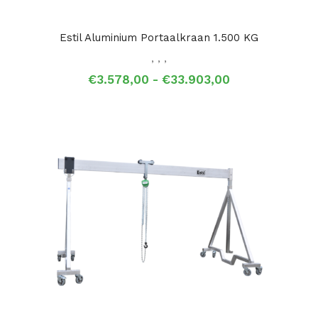
Estil Aluminium Portaalkraan 1.500 KG
,
,
,
Prijsklasse:
€
3.578,00
-
€
33.903,00
€3.578,00
tot
€33.903,00