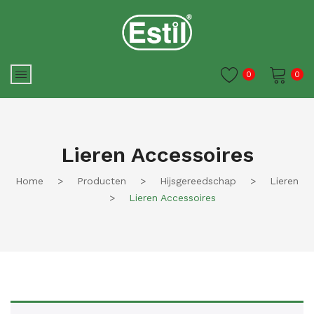
0
0
Je winkelwagen is momenteel
leeg.
Lieren Accessoires
Home
>
Producten
>
Hijsgereedschap
>
Lieren
>
Lieren Accessoires