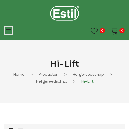
0
0
Je winkelwagen is momenteel
leeg.
Hi-Lift
Home
>
Producten
>
Hefgereedschap
>
Hefgereedschap
>
Hi-Lift