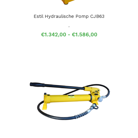
Estil Hydraulische Pomp CJB63
,
Prijsklasse:
€
1.342,00
-
€
1.586,00
€1.342,00
tot
€1.586,00