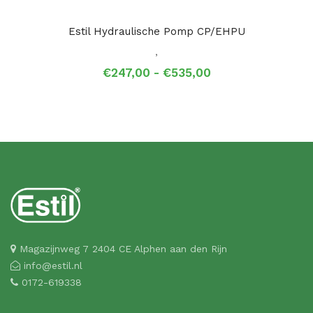
Estil Hydraulische Pomp CP/EHPU
,
Prijsklasse:
€
247,00
-
€
535,00
€247,00
tot
€535,00
Magazijnweg 7 2404 CE Alphen aan den Rijn
info@estil.nl
0172-619338