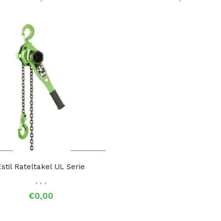
Estil Rateltakel UL Serie
,
,
,
€0,00