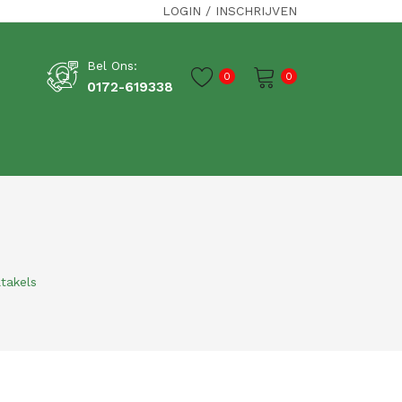
LOGIN
/
INSCHRIJVEN
Bel Ons:
0
0
0172-619338
Je winkelwagen is momenteel leeg.
takels