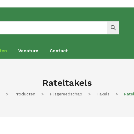
ten
Vacature
Contact
en
Vacature
Contact
Rateltakels
>
Producten
>
Hijsgereedschap
>
Takels
>
Ratel