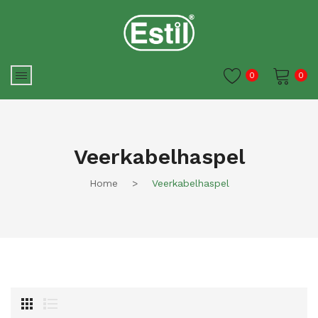
0
0
Je winkelwagen is momenteel
leeg.
Veerkabelhaspel
Home
>
Veerkabelhaspel