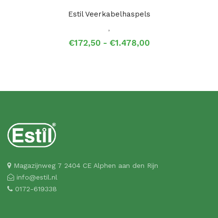
Estil Veerkabelhaspels
,
Prijsklasse:
€
172,50
-
€
1.478,00
€172,50
tot
€1.478,00
Magazijnweg 7 2404 CE Alphen aan den Rijn
info@estil.nl
0172-619338