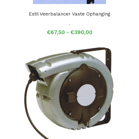
Estil Veerbalancer Vaste Ophanging
,
Prijsklasse:
€
67,50
-
€
390,00
€67,50
tot
€390,00