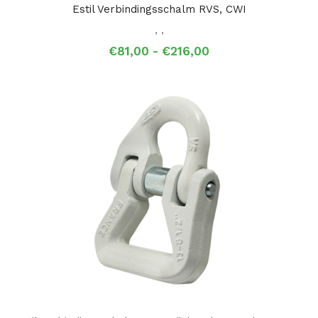
Estil Verbindingsschalm RVS, CWI
,
,
Prijsklasse:
€
81,00
-
€
216,00
€81,00
tot
€216,00