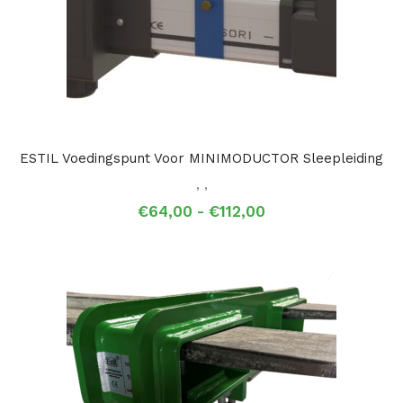
ESTIL Voedingspunt Voor MINIMODUCTOR Sleepleiding
,
,
Prijsklasse:
€
64,00
-
€
112,00
€64,00
tot
€112,00