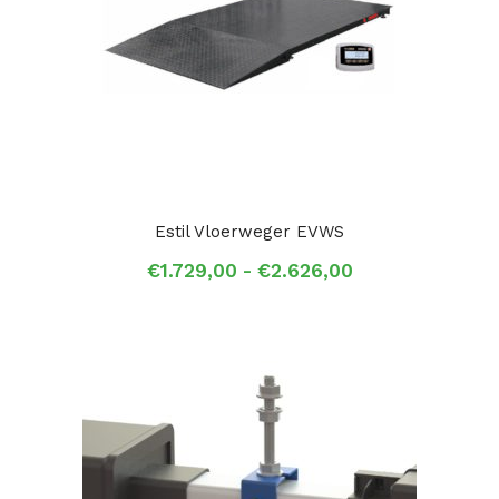
Estil Vloerweger EVWS
Prijsklasse:
€
1.729,00
-
€
2.626,00
€1.729,00
tot
€2.626,00