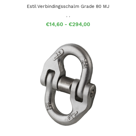
Estil Verbindingsschalm Grade 80 MJ
,
,
Prijsklasse:
€
14,60
-
€
294,00
€14,60
tot
€294,00