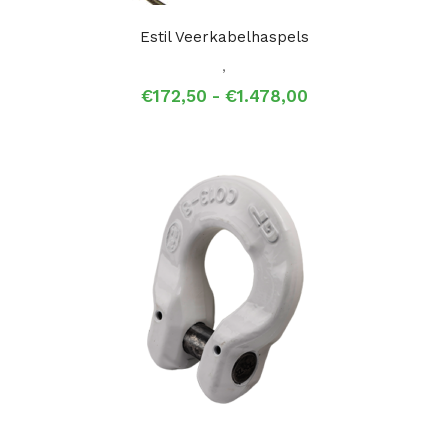
Estil Veerkabelhaspels
,
Prijsklasse:
€
172,50
-
€
1.478,00
€172,50
tot
€1.478,00