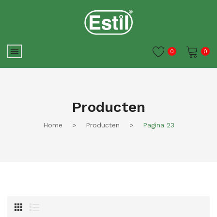
0
0
Je winkelwagen is momenteel
leeg.
Producten
Home
>
Producten
>
Pagina 23