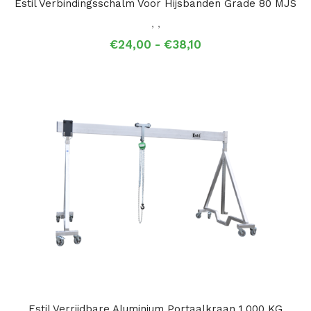
Estil Verbindingsschalm Voor Hijsbanden Grade 80 MJS
,
,
Prijsklasse:
€
24,00
-
€
38,10
€24,00
tot
€38,10
Estil Verrijdbare Aluminium Portaalkraan 1.000 KG