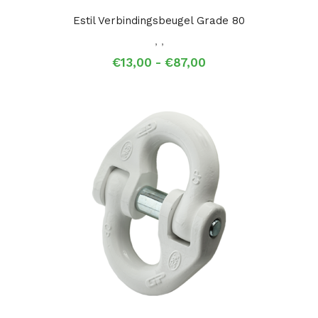
Estil Verbindingsbeugel Grade 80
,
,
Prijsklasse:
€
13,00
-
€
87,00
€13,00
tot
€87,00