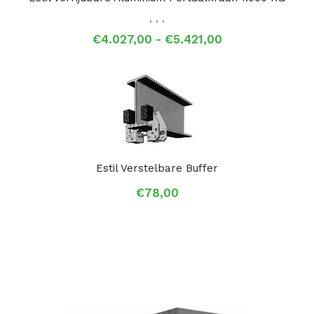
,
,
,
Prijsklasse:
€
4.027,00
-
€
5.421,00
€4.027,00
tot
€5.421,00
Estil Verstelbare Buffer
€
78,00