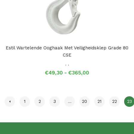
Estil Wartelende Ooghaak Met Veiligheidsklep Grade 80
CSE
,
,
Prijsklasse:
€
49,30
-
€
365,00
€49,30
tot
€365,00
1
2
3
…
20
21
22
23