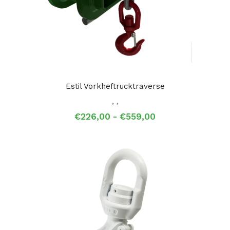
Estil Vorkheftrucktraverse
,
,
Prijsklasse:
€
226,00
-
€
559,00
€226,00
tot
€559,00