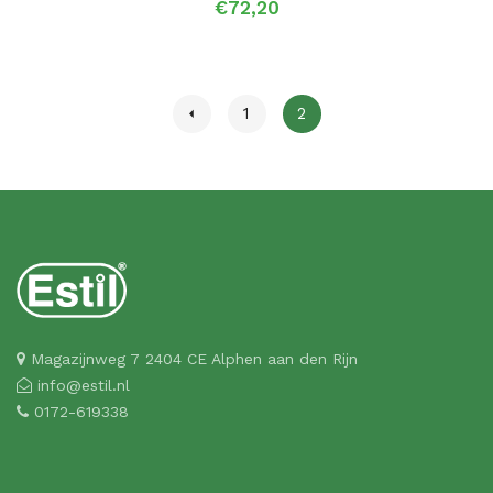
€72,20
1
2
Magazijnweg 7 2404 CE Alphen aan den Rijn
info@estil.nl
0172-619338