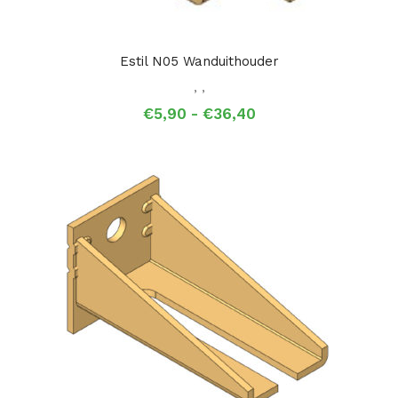
Estil N05 Wanduithouder
,
,
Prijsklasse:
€
5,90
-
€
36,40
€5,90
tot
€36,40