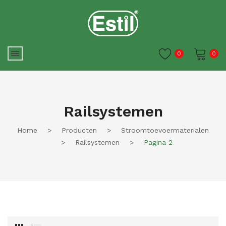
0
0
Je winkelwagen is momenteel
leeg.
Railsystemen
Home
>
Producten
>
Stroomtoevoermaterialen
>
Railsystemen
>
Pagina 2