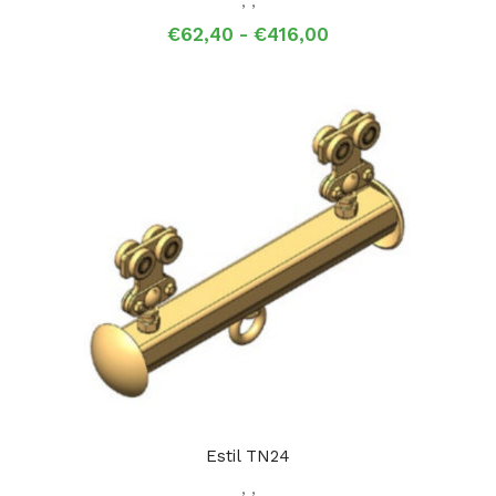
,
,
Prijsklasse:
€
62,40
-
€
416,00
€62,40
tot
€416,00
Estil TN24
,
,