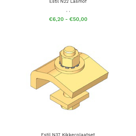
Estil N22 Lasmof
,
,
Prijsklasse:
€
6,20
-
€
50,00
€6,20
tot
€50,00
Estil N37 Kikkerplaatset