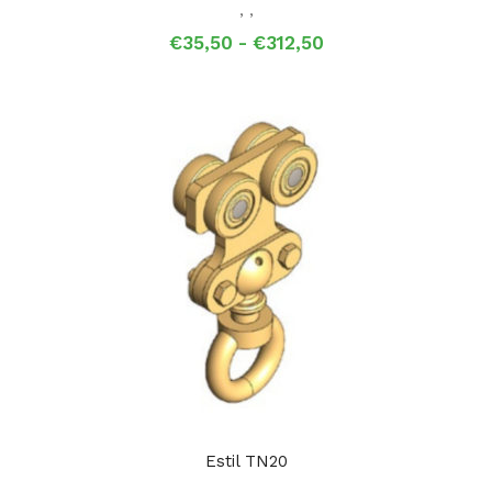
,
,
Prijsklasse:
€
35,50
-
€
312,50
€35,50
tot
€312,50
Estil TN20