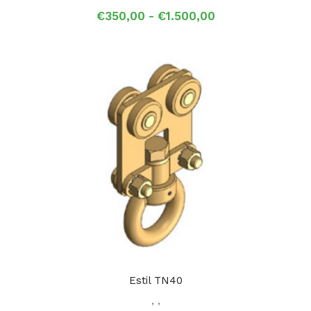
Prijsklasse:
€
350,00
-
€
1.500,00
€350,00
tot
€1.500,00
Estil TN40
,
,