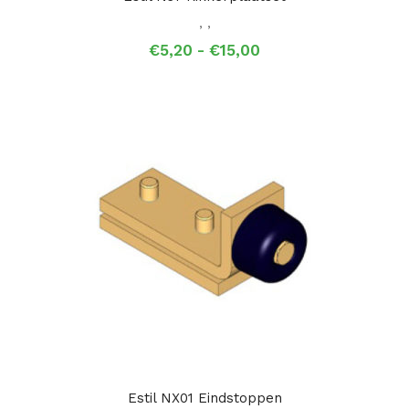
,
,
Prijsklasse:
€
5,20
-
€
15,00
€5,20
tot
€15,00
Estil NX01 Eindstoppen