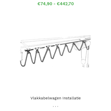
Prijsklasse:
€
74,90
-
€
442,70
€74,90
tot
€442,70
Vlakkabelwagen Installatie
,
,
,