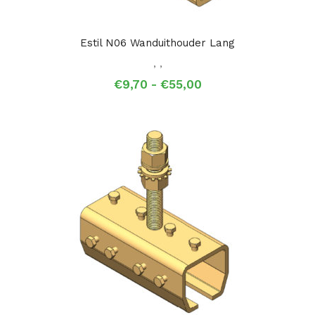
Estil N06 Wanduithouder Lang
,
,
Prijsklasse:
€
9,70
-
€
55,00
€9,70
tot
€55,00