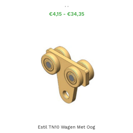
,
,
Prijsklasse:
€
4,15
-
€
34,35
€4,15
tot
€34,35
Estil TN10 Wagen Met Oog