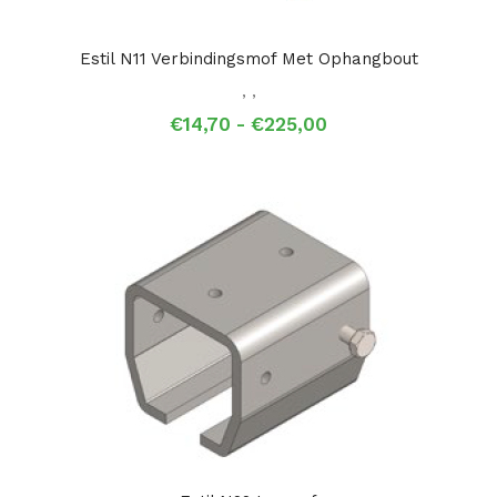
Estil N11 Verbindingsmof Met Ophangbout
,
,
Prijsklasse:
€
14,70
-
€
225,00
€14,70
tot
€225,00