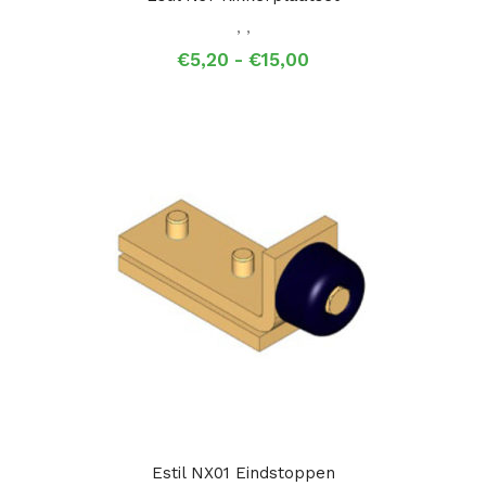
,
,
Prijsklasse:
€
5,20
-
€
15,00
€5,20
tot
€15,00
Estil NX01 Eindstoppen