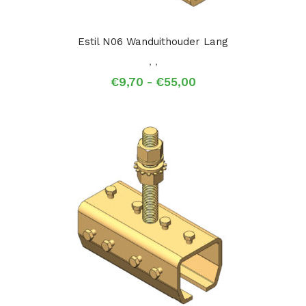
Estil N06 Wanduithouder Lang
,
,
Prijsklasse:
€
9,70
-
€
55,00
€9,70
tot
€55,00