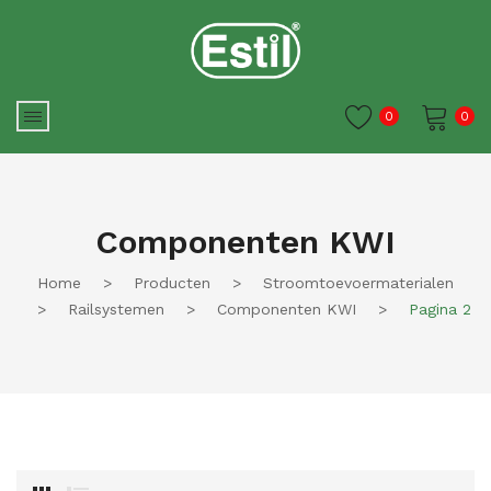
0
0
Je winkelwagen is momenteel
leeg.
Componenten KWI
Home
>
Producten
>
Stroomtoevoermaterialen
>
Railsystemen
>
Componenten KWI
>
Pagina 2