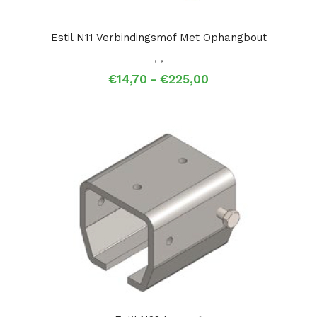
Estil N11 Verbindingsmof Met Ophangbout
,
,
Prijsklasse:
€
14,70
-
€
225,00
€14,70
tot
€225,00