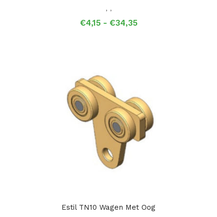
,
,
Prijsklasse:
€
4,15
-
€
34,35
€4,15
tot
€34,35
Estil TN10 Wagen Met Oog