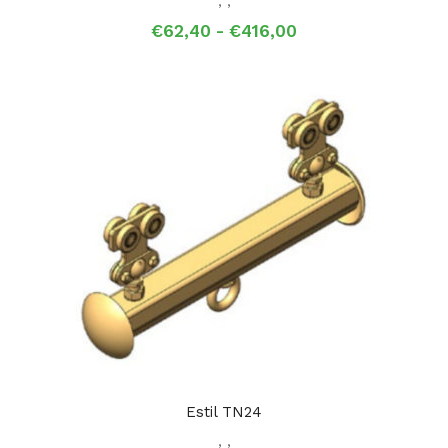
,
,
Prijsklasse:
€
62,40
-
€
416,00
€62,40
tot
€416,00
Estil TN24
,
,