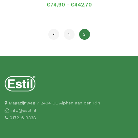
Prijsklasse:
€
74,90
-
€
442,70
€74,90
tot
€442,70
1
2
Magazijnweg 7 2404 CE Alphen aan den Rijn
info@estil.nl
0172-619338