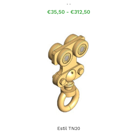
,
,
Prijsklasse:
€
35,50
-
€
312,50
€35,50
tot
€312,50
Estil TN20