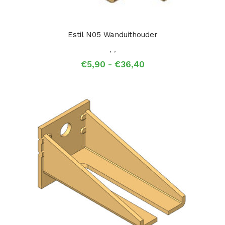
Estil N05 Wanduithouder
,
,
Prijsklasse:
€
5,90
-
€
36,40
€5,90
tot
€36,40