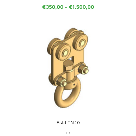
Prijsklasse:
€
350,00
-
€
1.500,00
€350,00
tot
€1.500,00
Estil TN40
,
,