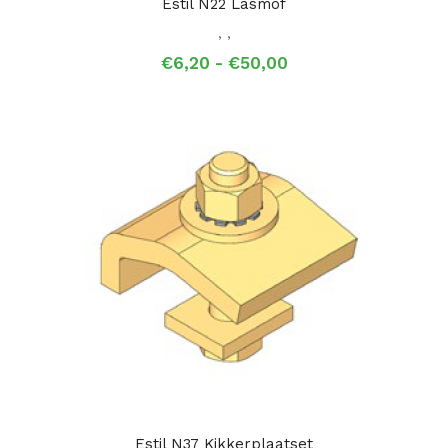
Estil N22 Lasmof
,
,
Prijsklasse:
€
6,20
-
€
50,00
€6,20
tot
€50,00
Estil N37 Kikkerplaatset