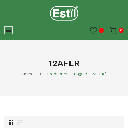
0
0
Je winkelwagen is momenteel
leeg.
12AFLR
Home
>
Producten Getagged “12AFLR”