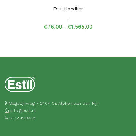
Estil Handlier
,
Prijsklasse:
€
76,00
-
€
1.565,00
€76,00
tot
€1.565,00
Magazijnweg 7 2404 CE Alphen aan den Rijn
info@estil.nl
0172-619338