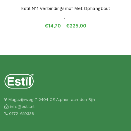
Estil N11 Verbindingsmof Met Ophangbout
,
,
Prijsklasse:
€
14,70
-
€
225,00
€14,70
tot
€225,00
Magazijnweg 7 2404 CE Alphen aan den Rijn
info@estil.nl
0172-619338