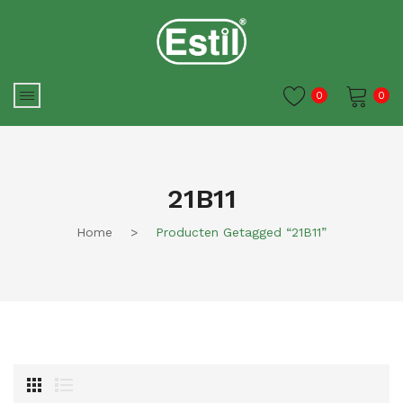
0
0
Je winkelwagen is momenteel
leeg.
21B11
Home
>
Producten Getagged “21B11”