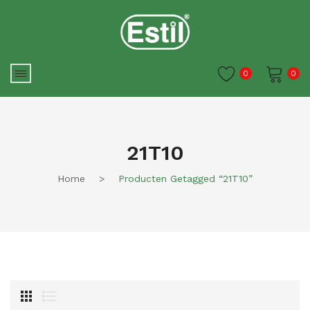
0
0
Je winkelwagen is momenteel
leeg.
21T10
Home
>
Producten Getagged “21T10”