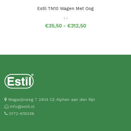
Estil TN10 Wagen Met Oog
,
,
Prijsklasse:
€
35,50
-
€
312,50
€35,50
tot
€312,50
Magazijnweg 7 2404 CE Alphen aan den Rijn
info@estil.nl
0172-619338