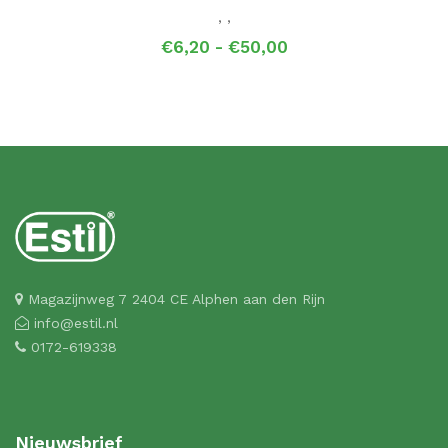
,
,
Prijsklasse:
€
6,20
-
€
50,00
€6,20
tot
€50,00
Magazijnweg 7 2404 CE Alphen aan den Rijn
info@estil.nl
0172-619338
Nieuwsbrief