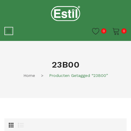
0
0
Je winkelwagen is momenteel
leeg.
23B00
Home
>
Producten Getagged “23B00”