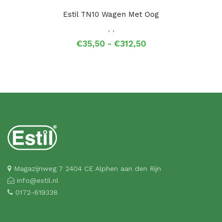
Estil TN10 Wagen Met Oog
,
,
Prijsklasse:
€
35,50
-
€
312,50
€35,50
tot
€312,50
Magazijnweg 7 2404 CE Alphen aan den Rijn
info@estil.nl
0172-619338