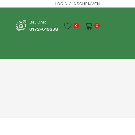
LOGIN
/
INSCHRIJVEN
Bel Ons:
0
0
0172-619338
Je winkelwagen is momenteel leeg.