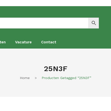
ten
Vacature
Contact
en
Vacature
Contact
25N3F
Home
>
Producten Getagged “25N3F”