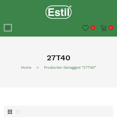
0
0
Je winkelwagen is momenteel
leeg.
27T40
Home
>
Producten Getagged “27T40”