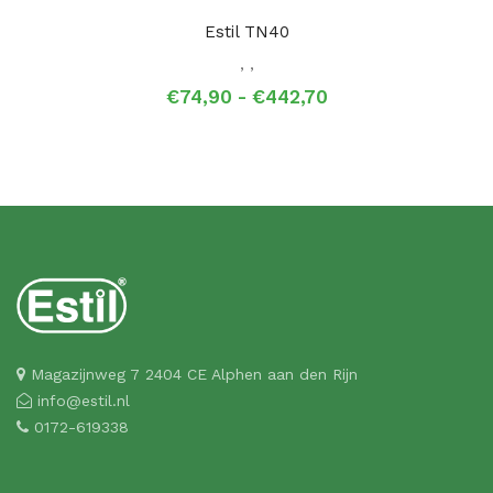
Estil TN40
,
,
Prijsklasse:
€
74,90
-
€
442,70
€74,90
tot
€442,70
Magazijnweg 7 2404 CE Alphen aan den Rijn
info@estil.nl
0172-619338