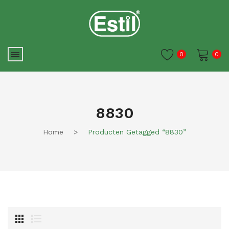
0
0
Je winkelwagen is momenteel
leeg.
8830
Home
>
Producten Getagged “8830”