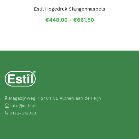
Estil Hogedruk Slangenhaspels
Prijsklasse:
€
448,00
-
€
661,50
€448,00
tot
€661,50
Magazijnweg 7 2404 CE Alphen aan den Rijn
info@estil.nl
0172-619338