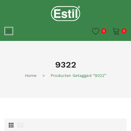
0
0
Je winkelwagen is momenteel
leeg.
9322
Home
>
Producten Getagged “9322”