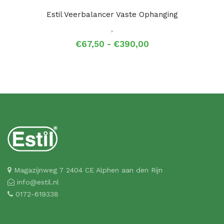
Estil Veerbalancer Vaste Ophanging
,
Prijsklasse:
€
67,50
-
€
390,00
€67,50
tot
€390,00
Magazijnweg 7 2404 CE Alphen aan den Rijn
info@estil.nl
0172-619338