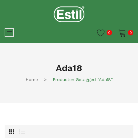
0
0
Je winkelwagen is momenteel
leeg.
Ada18
Home
>
Producten Getagged “ada18”