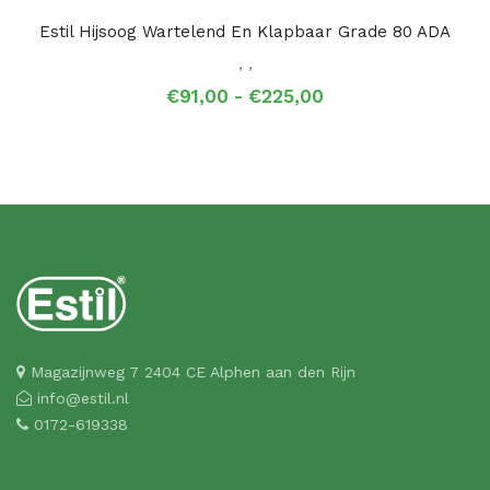
Estil Hijsoog Wartelend En Klapbaar Grade 80 ADA
,
,
Prijsklasse:
€
91,00
-
€
225,00
€91,00
tot
€225,00
Magazijnweg 7 2404 CE Alphen aan den Rijn
info@estil.nl
0172-619338