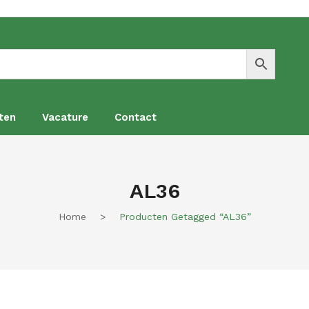
ten
Vacature
Contact
en
Vacature
Contact
AL36
Home
>
Producten Getagged “AL36”