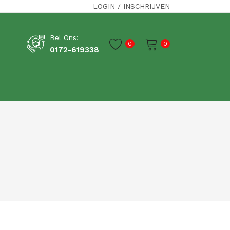
LOGIN
/
INSCHRIJVEN
Bel Ons:
0
0
0172-619338
Je winkelwagen is momenteel leeg.