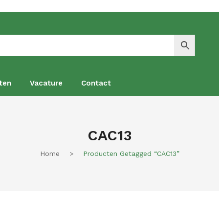
ten
Vacature
Contact
en
Vacature
Contact
CAC13
Home
>
Producten Getagged “CAC13”