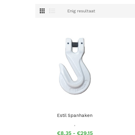
Enig resultaat
Estil Spanhaken
,
Prijsklasse:
€
8,35
-
€
29,15