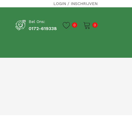
LOGIN
/
INSCHRIJVEN
Bel Ons:
0
0
0172-619338
Je winkelwagen is momenteel leeg.