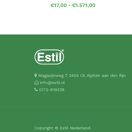
Prijsklasse:
€
17,00
-
€
1.571,00
€17,00
tot
€1.571,00
Magazijnweg 7 2404 CE Alphen aan den Rijn
info@estil.nl
0172-619338
Copyright © Estil Nederland.