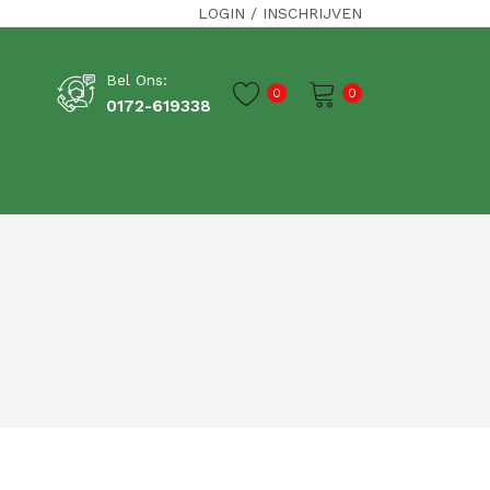
LOGIN
/
INSCHRIJVEN
Bel Ons:
0
0
0172-619338
Je winkelwagen is momenteel leeg.