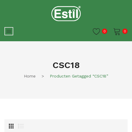
0
0
Je winkelwagen is momenteel
leeg.
CSC18
Home
>
Producten Getagged “CSC18”