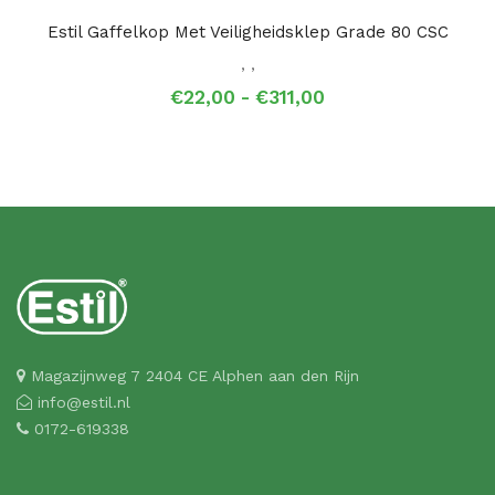
Estil Gaffelkop Met Veiligheidsklep Grade 80 CSC
,
,
Prijsklasse:
€
22,00
-
€
311,00
€22,00
tot
€311,00
Magazijnweg 7 2404 CE Alphen aan den Rijn
info@estil.nl
0172-619338