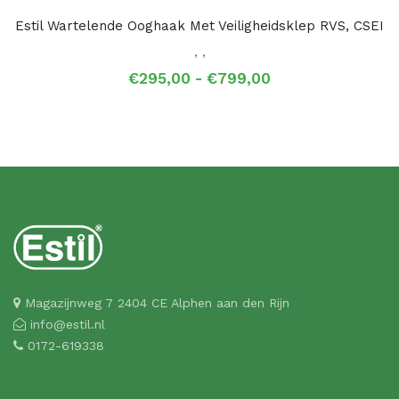
Estil Wartelende Ooghaak Met Veiligheidsklep RVS, CSEI
,
,
Prijsklasse:
€
295,00
-
€
799,00
€295,00
tot
€799,00
Magazijnweg 7 2404 CE Alphen aan den Rijn
info@estil.nl
0172-619338