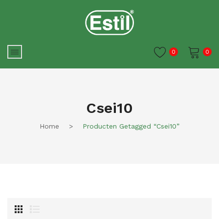
0
0
Je winkelwagen is momenteel
leeg.
Csei10
Home
>
Producten Getagged “csei10”