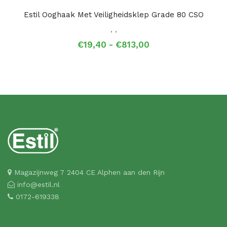
Estil Ooghaak Met Veiligheidsklep Grade 80 CSO
,
,
Prijsklasse:
€
19,40
-
€
813,00
€19,40
tot
€813,00
Magazijnweg 7 2404 CE Alphen aan den Rijn
info@estil.nl
0172-619338