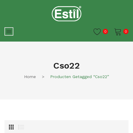
0
0
Je winkelwagen is momenteel
leeg.
Cso22
Home
>
Producten Getagged “cso22”