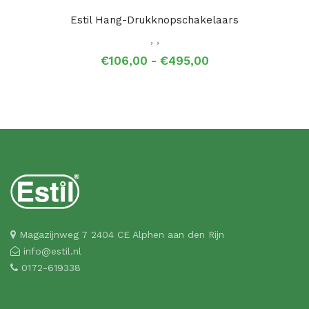
Estil Hang-Drukknopschakelaars
,
,
Prijsklasse:
€
106,00
-
€
495,00
€106,00
tot
€495,00
Magazijnweg 7 2404 CE Alphen aan den Rijn
info@estil.nl
0172-619338