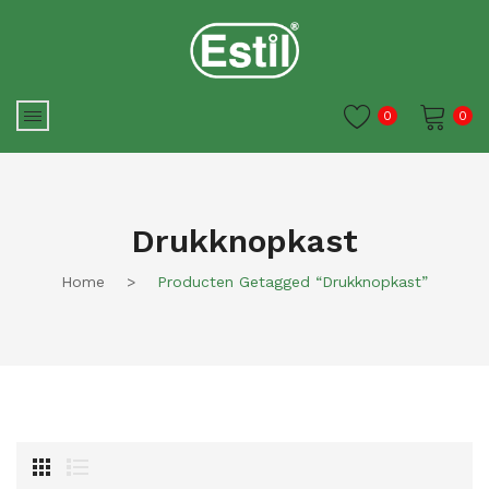
0
0
Je winkelwagen is momenteel
leeg.
Drukknopkast
Home
>
Producten Getagged “drukknopkast”