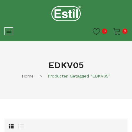
0
0
Je winkelwagen is momenteel
leeg.
EDKV05
Home
>
Producten Getagged “EDKV05”