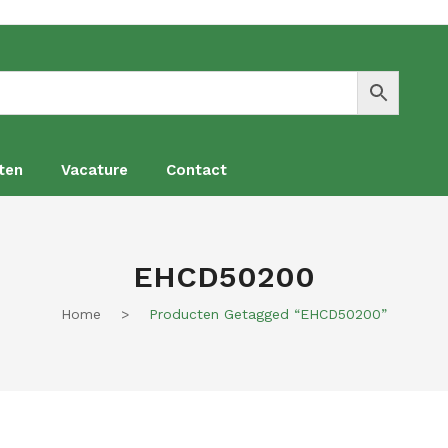
ten
Vacature
Contact
en
Vacature
Contact
EHCD50200
Home
>
Producten Getagged “EHCD50200”