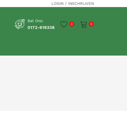
LOGIN
/
INSCHRIJVEN
Bel Ons:
0
0
0172-619338
Je winkelwagen is momenteel leeg.