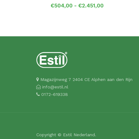
Prijsklasse:
€
504,00
-
€
2.451,00
€504,00
tot
€2.451,00
Magazijnweg 7 2404 CE Alphen aan den Rijn
info@estil.nl
0172-619338
Copyright © Estil Nederland.