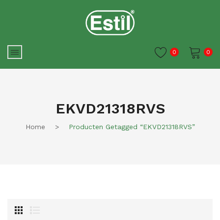
0
0
Je winkelwagen is momenteel
leeg.
EKVD21318RVS
Home
>
Producten Getagged “EKVD21318RVS”