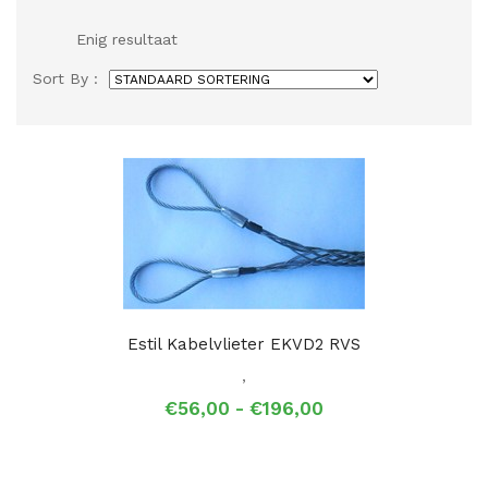
Enig resultaat
Sort By :
Estil Kabelvlieter EKVD2 RVS
,
Prijsklasse:
€
56,00
-
€
196,00
€56,00
tot
€196,00