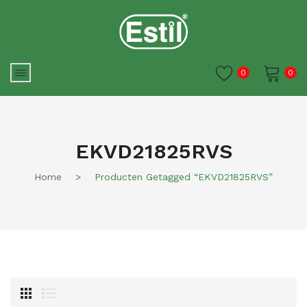
0
0
Je winkelwagen is momenteel
leeg.
EKVD21825RVS
Home
>
Producten Getagged “EKVD21825RVS”