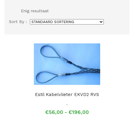
Enig resultaat
Sort By :
Estil Kabelvlieter EKVD2 RVS
,
Prijsklasse:
€
56,00
-
€
196,00
€56,00
tot
€196,00