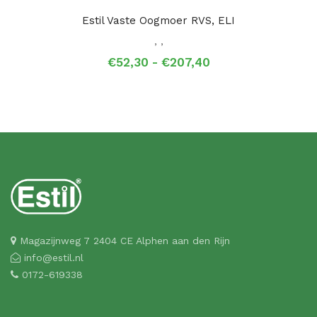
Estil Vaste Oogmoer RVS, ELI
,
,
Prijsklasse:
€
52,30
-
€
207,40
€52,30
tot
€207,40
Magazijnweg 7 2404 CE Alphen aan den Rijn
info@estil.nl
0172-619338