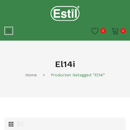
0
0
Je winkelwagen is momenteel
leeg.
El14i
Home
>
Producten Getagged “el14i”