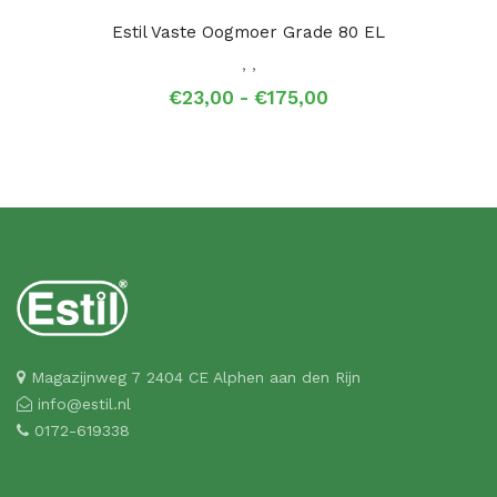
Estil Vaste Oogmoer Grade 80 EL
,
,
Prijsklasse:
€
23,00
-
€
175,00
€23,00
tot
€175,00
Magazijnweg 7 2404 CE Alphen aan den Rijn
info@estil.nl
0172-619338