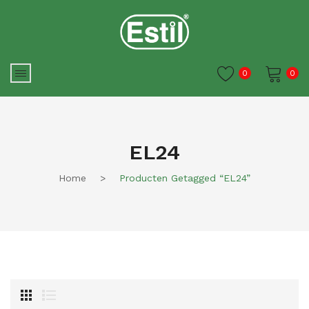
0
0
Je winkelwagen is momenteel
leeg.
EL24
Home
>
Producten Getagged “EL24”