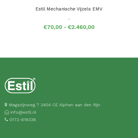
Estil Mechanische Vijzels EMV
,
Prijsklasse:
€
70,00
-
€
2.460,00
€70,00
tot
€2.460,00
Magazijnweg 7 2404 CE Alphen aan den Rijn
info@estil.nl
0172-619338