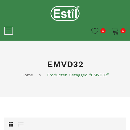
0
0
Je winkelwagen is momenteel
leeg.
EMVD32
Home
>
Producten Getagged “EMVD32”