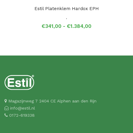
Estil Platenklem Hardox EPH
,
Prijsklasse:
€
341,00
-
€
1.384,00
€341,00
tot
€1.384,00
Magazijnweg 7 2404 CE Alphen aan den Rijn
info@estil.nl
0172-619338