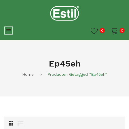
0
0
Je winkelwagen is momenteel
leeg.
Ep45eh
Home
>
Producten Getagged “ep45eh”