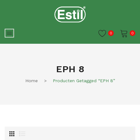
0
0
Je winkelwagen is momenteel
leeg.
EPH 8
Home
>
Producten Getagged “EPH 8”