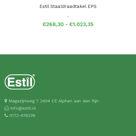
Estil Staaldraadtakel EPS
,
Prijsklasse:
€
268,30
-
€
1.023,35
€268,30
tot
€1.023,35
Magazijnweg 7 2404 CE Alphen aan den Rijn
info@estil.nl
0172-619338