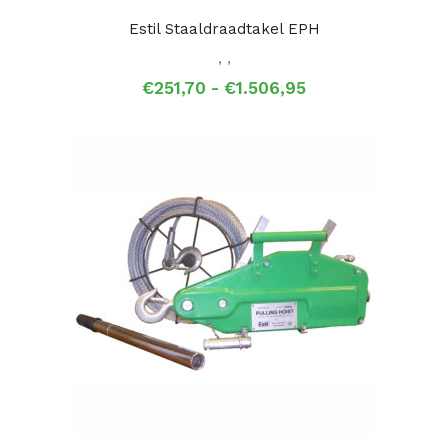
Estil Staaldraadtakel EPH
,
,
Prijsklasse:
€
251,70
-
€
1.506,95
€251,70
tot
€1.506,95