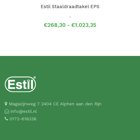
Estil Staaldraadtakel EPS
,
Prijsklasse:
€
268,30
-
€
1.023,35
€268,30
tot
€1.023,35
Magazijnweg 7 2404 CE Alphen aan den Rijn
info@estil.nl
0172-619338