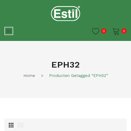
0
0
Je winkelwagen is momenteel
leeg.
EPH32
Home
>
Producten Getagged “EPH32”