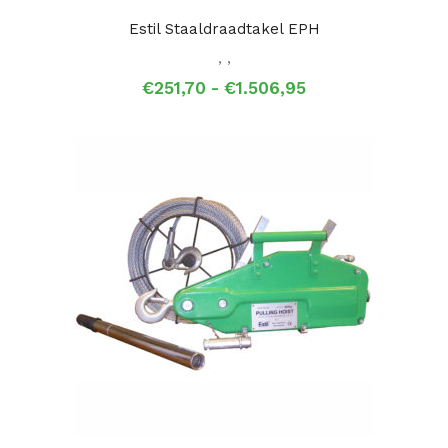
Estil Staaldraadtakel EPH
,
,
Prijsklasse:
€
251,70
-
€
1.506,95
€251,70
tot
€1.506,95