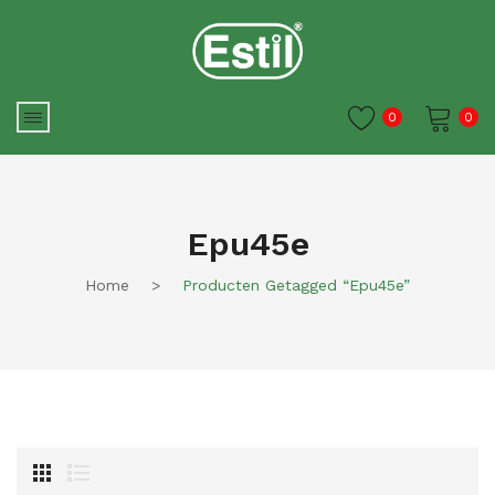
0
0
Je winkelwagen is momenteel
leeg.
Epu45e
Home
>
Producten Getagged “epu45e”