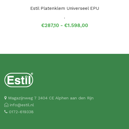
Estil Platenklem Universeel EPU
,
Prijsklasse:
€
287,10
-
€
1.598,00
€287,10
tot
€1.598,00
Magazijnweg 7 2404 CE Alphen aan den Rijn
info@estil.nl
0172-619338