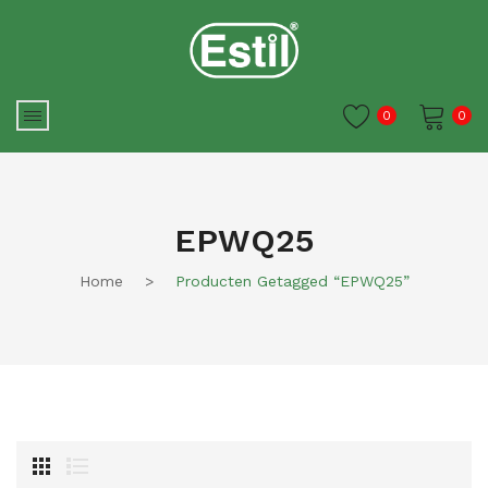
0
0
Je winkelwagen is momenteel
leeg.
EPWQ25
Home
>
Producten Getagged “EPWQ25”