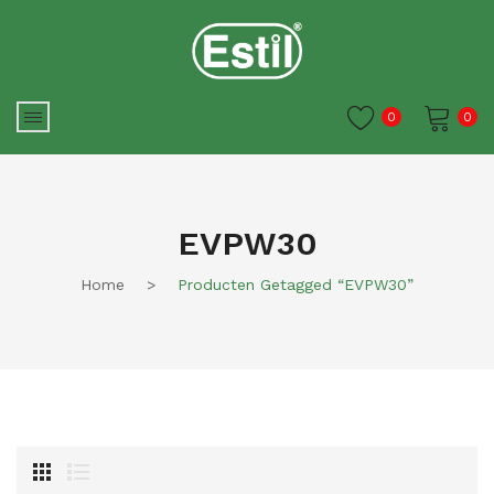
0
0
Je winkelwagen is momenteel
leeg.
EVPW30
Home
>
Producten Getagged “EVPW30”