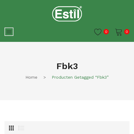
0
0
Je winkelwagen is momenteel
leeg.
Fbk3
Home
>
Producten Getagged “fbk3”