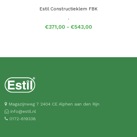
Estil Constructieklem FBK
,
Prijsklasse:
€
371,00
-
€
543,00
€371,00
tot
€543,00
Magazijnweg 7 2404 CE Alphen aan den Rijn
info@estil.nl
0172-619338