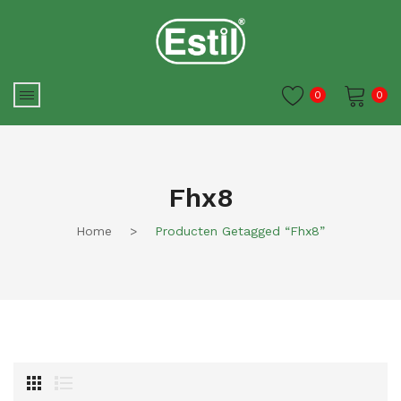
0
0
Je winkelwagen is momenteel
leeg.
Fhx8
Home
>
Producten Getagged “fhx8”