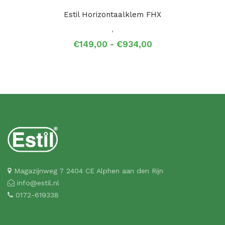
Estil Horizontaalklem FHX
,
Prijsklasse:
€
149,00
-
€
934,00
€149,00
tot
€934,00
Magazijnweg 7 2404 CE Alphen aan den Rijn
info@estil.nl
0172-619338