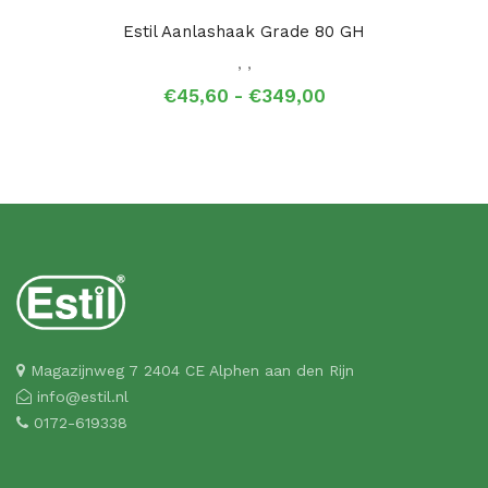
Estil Aanlashaak Grade 80 GH
,
,
Prijsklasse:
€
45,60
-
€
349,00
€45,60
tot
€349,00
Magazijnweg 7 2404 CE Alphen aan den Rijn
info@estil.nl
0172-619338