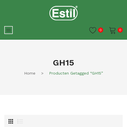
0
0
Je winkelwagen is momenteel
leeg.
GH15
Home
>
Producten Getagged “GH15”