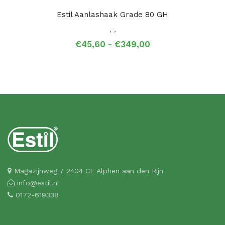
Estil Aanlashaak Grade 80 GH
,
,
Prijsklasse:
€
45,60
-
€
349,00
€45,60
tot
€349,00
Magazijnweg 7 2404 CE Alphen aan den Rijn
info@estil.nl
0172-619338