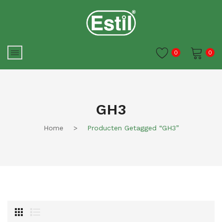
0
0
Je winkelwagen is momenteel
leeg.
GH3
Home
>
Producten Getagged “GH3”