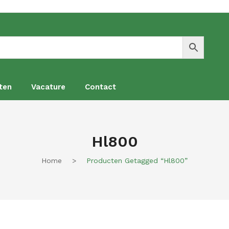
ten
Vacature
Contact
en
Vacature
Contact
Hl800
Home
>
Producten Getagged “hl800”