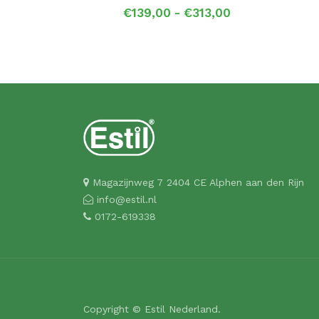
Prijsklasse:
€
139,00
-
€
313,00
€139,00
tot
€313,00
Magazijnweg 7 2404 CE Alphen aan den Rijn
info@estil.nl
0172-619338
Copyright © Estil Nederland.