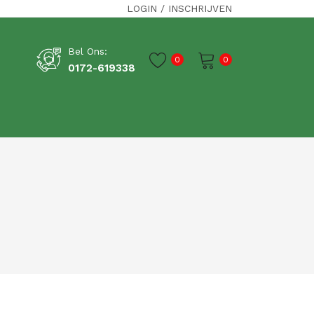
LOGIN
/
INSCHRIJVEN
Bel Ons:
0
0
0172-619338
Je winkelwagen is momenteel leeg.