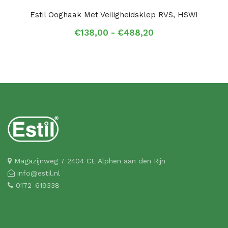
Estil Ooghaak Met Veiligheidsklep RVS, HSWI
Prijsklasse:
€
138,00
-
€
488,20
€138,00
tot
€488,20
Magazijnweg 7 2404 CE Alphen aan den Rijn
info@estil.nl
0172-619338