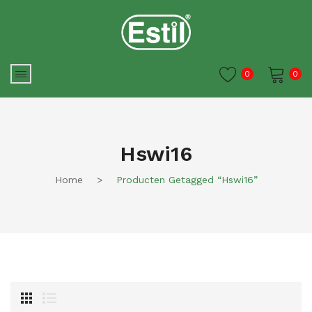
0
0
Je winkelwagen is momenteel
leeg.
Hswi16
Home
>
Producten Getagged “hswi16”