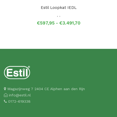
Estil Loopkat IEDL
,
,
Prijsklasse:
€
597,95
-
€
3.491,70
€597,95
tot
€3.491,70
Magazijnweg 7 2404 CE Alphen aan den Rijn
info@estil.nl
0172-619338