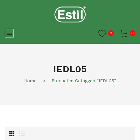
0
0
Je winkelwagen is momenteel
leeg.
IEDL05
Home
>
Producten Getagged “IEDL05”