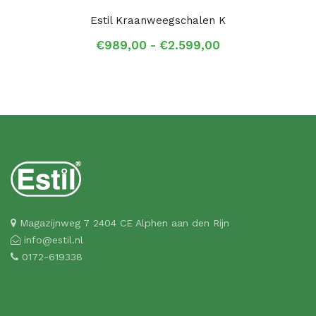
Estil Kraanweegschalen K
Prijsklasse:
€
989,00
-
€
2.599,00
€989,00
tot
€2.599,00
Magazijnweg 7 2404 CE Alphen aan den Rijn
info@estil.nl
0172-619338