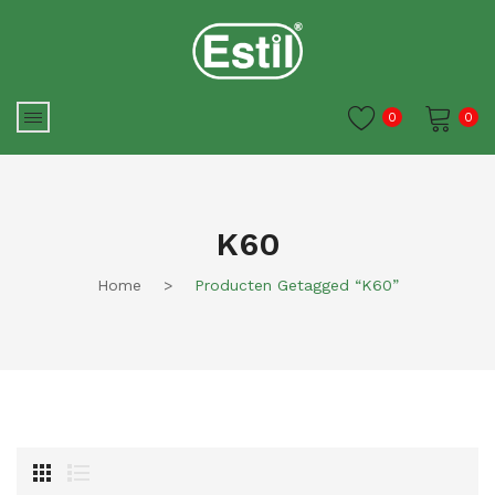
0
0
Je winkelwagen is momenteel
leeg.
K60
Home
>
Producten Getagged “K60”