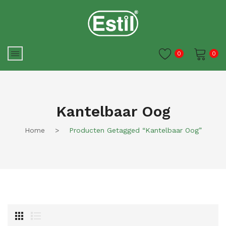
0
0
Je winkelwagen is momenteel
leeg.
Kantelbaar Oog
Home
>
Producten Getagged “kantelbaar Oog”