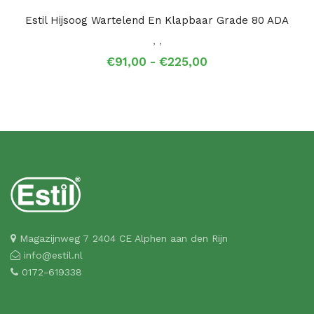
Estil Hijsoog Wartelend En Klapbaar Grade 80 ADA
,
,
Prijsklasse:
€
91,00
-
€
225,00
€91,00
tot
€225,00
Magazijnweg 7 2404 CE Alphen aan den Rijn
info@estil.nl
0172-619338